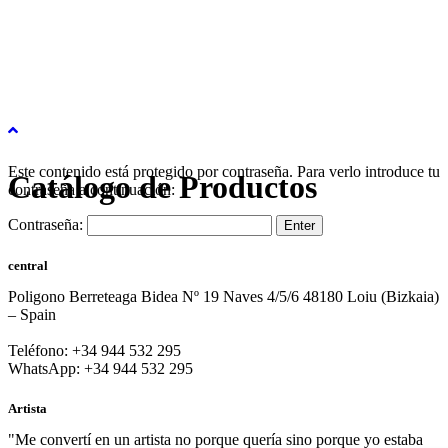
Este contenido está protegido por contraseña. Para verlo introduce tu
Catálogo de Productos
contraseña a continuación:
Contraseña:
central
Poligono Berreteaga Bidea Nº 19 Naves 4/5/6 48180 Loiu (Bizkaia)
– Spain
Teléfono: +34 944 532 295
WhatsApp: +34 944 532 295
Artista
"Me convertí en un artista no porque quería sino porque yo estaba