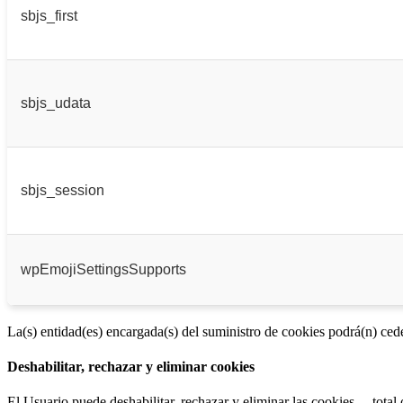
sbjs_first
sbjs_udata
sbjs_session
wpEmojiSettingsSupports
La(s) entidad(es) encargada(s) del suministro de cookies podrá(n) cede
Deshabilitar, rechazar y eliminar cookies
El Usuario puede deshabilitar, rechazar y eliminar las cookies —total