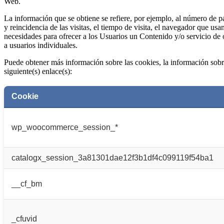
Web.
La información que se obtiene se refiere, por ejemplo, al número de pá
y reincidencia de las visitas, el tiempo de visita, el navegador que usa
necesidades para ofrecer a los Usuarios un Contenido y/o servicio de 
a usuarios individuales.
Puede obtener más información sobre las cookies, la información sobre l
siguiente(s) enlace(s):
Cookie
wp_woocommerce_session_*
catalogx_session_3a81301dae12f3b1df4c099119f54ba1
__cf_bm
_cfuvid