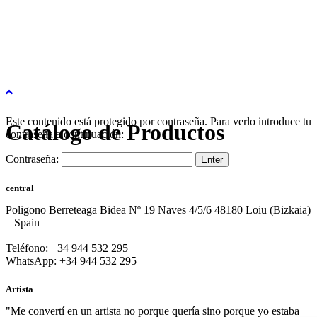
Este contenido está protegido por contraseña. Para verlo introduce tu
Catálogo de Productos
contraseña a continuación:
Contraseña:
central
Poligono Berreteaga Bidea Nº 19 Naves 4/5/6 48180 Loiu (Bizkaia)
– Spain
Teléfono: +34 944 532 295
WhatsApp: +34 944 532 295
Artista
"Me convertí en un artista no porque quería sino porque yo estaba