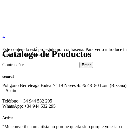
Este contenido está protegido por contraseña. Para verlo introduce tu
Catálogo de Productos
contraseña a continuación:
Contraseña:
central
Poligono Berreteaga Bidea Nº 19 Naves 4/5/6 48180 Loiu (Bizkaia)
– Spain
Teléfono: +34 944 532 295
WhatsApp: +34 944 532 295
Artista
"Me convertí en un artista no porque quería sino porque yo estaba