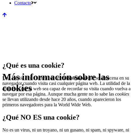
Contacto
¿Qué es una cookie?
Más información sobre las
Una
cookie
es un fichero de texto
inofensivo
que se almacena en su
navegador cuando visita casi cualquier página web. La utilidad de la
cookies
cookie
es que la web sea capaz de recordar su visita cuando vuelva a
navegar por esa página. Aunque mucha gente no lo sabe las
cookies
se llevan utilizando desde hace 20 años, cuando aparecieron los
primeros navegadores para la World Wide Web.
¿Qué NO ES una cookie?
No es un virus, ni un troyano, ni un gusano, ni spam, ni spyware, ni