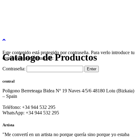
Este contenido está protegido por contraseña. Para verlo introduce tu
Catálogo de Productos
contraseña a continuación:
Contraseña:
central
Poligono Berreteaga Bidea Nº 19 Naves 4/5/6 48180 Loiu (Bizkaia)
– Spain
Teléfono: +34 944 532 295
WhatsApp: +34 944 532 295
Artista
"Me convertí en un artista no porque quería sino porque yo estaba