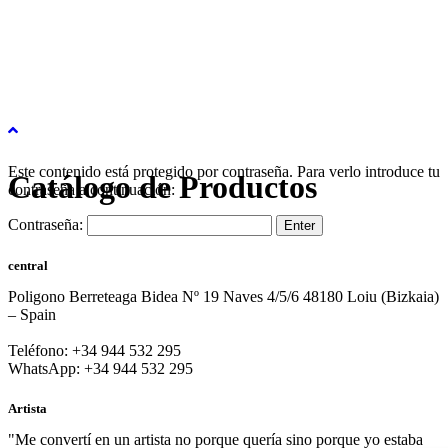
Este contenido está protegido por contraseña. Para verlo introduce tu
Catálogo de Productos
contraseña a continuación:
Contraseña:
central
Poligono Berreteaga Bidea Nº 19 Naves 4/5/6 48180 Loiu (Bizkaia)
– Spain
Teléfono: +34 944 532 295
WhatsApp: +34 944 532 295
Artista
"Me convertí en un artista no porque quería sino porque yo estaba