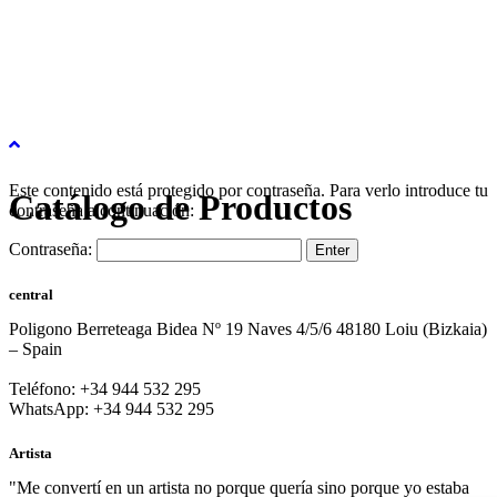
Este contenido está protegido por contraseña. Para verlo introduce tu
Catálogo de Productos
contraseña a continuación:
Contraseña:
central
Poligono Berreteaga Bidea Nº 19 Naves 4/5/6 48180 Loiu (Bizkaia)
– Spain
Teléfono: +34 944 532 295
WhatsApp: +34 944 532 295
Artista
"Me convertí en un artista no porque quería sino porque yo estaba