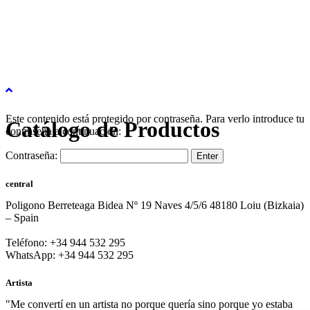
Este contenido está protegido por contraseña. Para verlo introduce tu
Catálogo de Productos
contraseña a continuación:
Contraseña:
central
Poligono Berreteaga Bidea Nº 19 Naves 4/5/6 48180 Loiu (Bizkaia)
– Spain
Teléfono: +34 944 532 295
WhatsApp: +34 944 532 295
Artista
"Me convertí en un artista no porque quería sino porque yo estaba