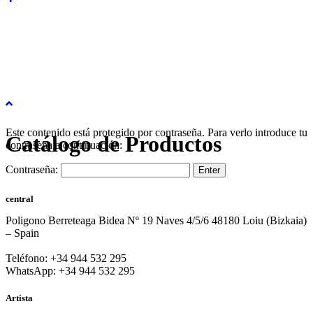
Este contenido está protegido por contraseña. Para verlo introduce tu
Catálogo de Productos
contraseña a continuación:
Contraseña:
central
Poligono Berreteaga Bidea Nº 19 Naves 4/5/6 48180 Loiu (Bizkaia)
– Spain
Teléfono: +34 944 532 295
WhatsApp: +34 944 532 295
Artista