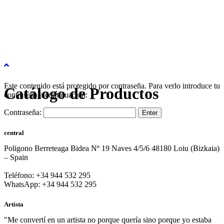
Este contenido está protegido por contraseña. Para verlo introduce tu
Catálogo de Productos
contraseña a continuación:
Contraseña:
central
Poligono Berreteaga Bidea Nº 19 Naves 4/5/6 48180 Loiu (Bizkaia)
– Spain
Teléfono: +34 944 532 295
WhatsApp: +34 944 532 295
Artista
"Me convertí en un artista no porque quería sino porque yo estaba