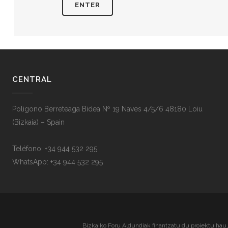
CENTRAL
Poligono Berreteaga Bidea Nº 19 Naves 4/5/6 48180 Loiu
(Bizkaia) – Spain
Teléfono: +34 944 532 295
WhatsApp: +34 944 532 295
Bizkaiko Foru Aldundiak finantzatu du proiektu hau, 