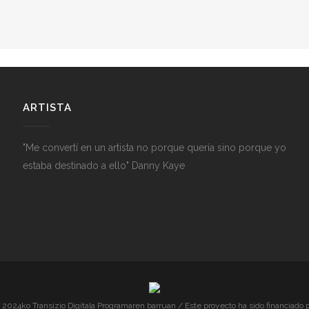
ARTISTA
"Me convertí en un artista no porque quería sino porque yo
estaba destinado a ello" Danny Kaye
2024ko Transizio Digitala Programaren barruan / Este proyecto ha sido financiado p