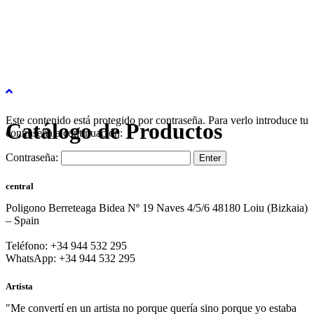
Este contenido está protegido por contraseña. Para verlo introduce tu
Catálogo de Productos
contraseña a continuación:
Contraseña:
central
Poligono Berreteaga Bidea Nº 19 Naves 4/5/6 48180 Loiu (Bizkaia)
– Spain
Teléfono: +34 944 532 295
WhatsApp: +34 944 532 295
Artista
"Me convertí en un artista no porque quería sino porque yo estaba