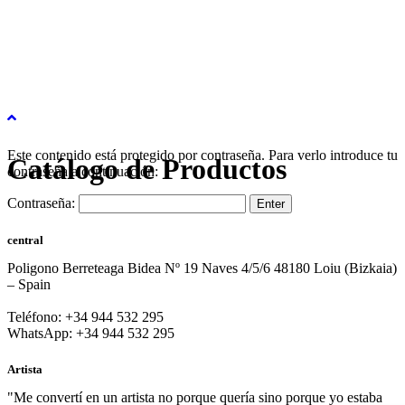
Este contenido está protegido por contraseña. Para verlo introduce tu
Catálogo de Productos
contraseña a continuación:
Contraseña:
central
Poligono Berreteaga Bidea Nº 19 Naves 4/5/6 48180 Loiu (Bizkaia)
– Spain
Teléfono: +34 944 532 295
WhatsApp: +34 944 532 295
Artista
"Me convertí en un artista no porque quería sino porque yo estaba