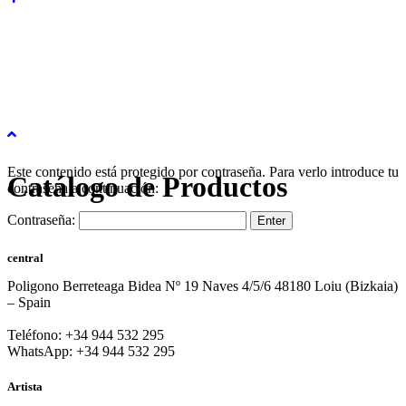
Este contenido está protegido por contraseña. Para verlo introduce tu
Catálogo de Productos
contraseña a continuación:
Contraseña:
central
Poligono Berreteaga Bidea Nº 19 Naves 4/5/6 48180 Loiu (Bizkaia)
– Spain
Teléfono: +34 944 532 295
WhatsApp: +34 944 532 295
Artista