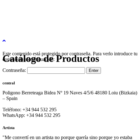
Este contenido está protegido por contraseña. Para verlo introduce tu
Catálogo de Productos
contraseña a continuación:
Contraseña:
central
Poligono Berreteaga Bidea Nº 19 Naves 4/5/6 48180 Loiu (Bizkaia)
– Spain
Teléfono: +34 944 532 295
WhatsApp: +34 944 532 295
Artista
"Me convertí en un artista no porque quería sino porque yo estaba