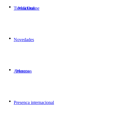
Tienda Online
Molduras
Novedades
Artesanos
Marcos
Presença internacional